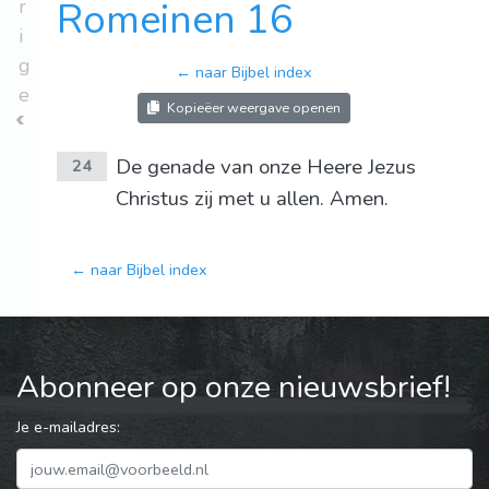
r
Romeinen 16
i
g
← naar Bijbel index
e
Kopieëer weergave openen
De genade van onze Heere Jezus
24
Christus zij met u allen. Amen.
← naar Bijbel index
Abonneer op onze nieuwsbrief!
Je e-mailadres: