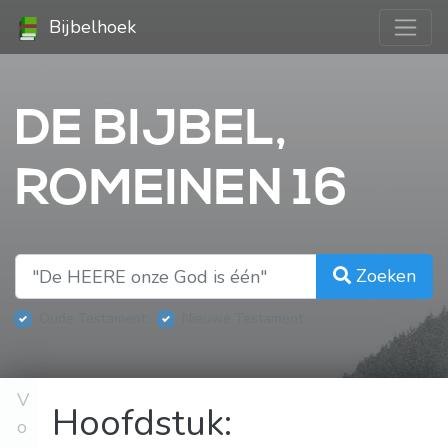
Bijbelhoek
DE BIJBEL,
ROMEINEN 16
Zoeken
Oude Testament
Nieuwe Testament
V
Hoofdstuk:
o