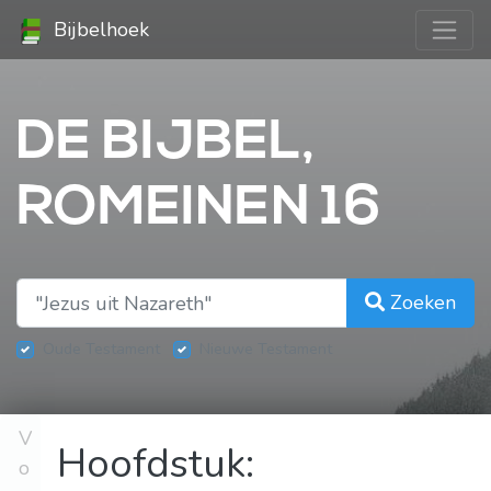
Bijbelhoek
DE BIJBEL,
ROMEINEN 16
Zoeken
Oude Testament
Nieuwe Testament
V
Hoofdstuk:
o