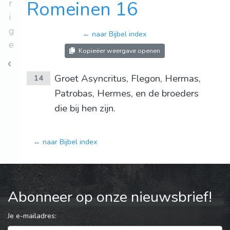
r
Romeinen 16
i
g
← naar Bijbel index
e
Kopieëer weergave openen
Groet Asyncritus, Flegon, Hermas,
14
Patrobas, Hermes, en de broeders
die bij hen zijn.
← naar Bijbel index
Abonneer op onze nieuwsbrief!
Je e-mailadres: