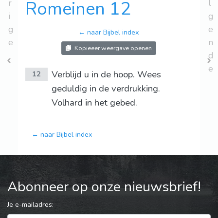
r
Romeinen 12
l
i
g
g
e
← naar Bijbel index
e
n
Kopieëer weergave openen
d
e
Verblijd u in de hoop. Wees
12
geduldig in de verdrukking.
Volhard in het gebed.
← naar Bijbel index
Abonneer op onze nieuwsbrief!
Je e-mailadres: