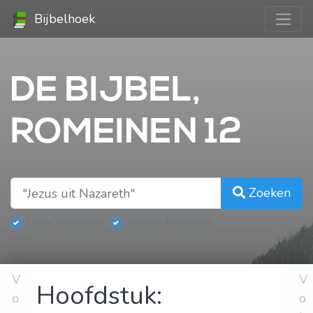
Bijbelhoek
DE BIJBEL,
ROMEINEN 12
Zoeken
Oude Testament
Nieuwe Testament
V
V
Hoofdstuk:
o
o