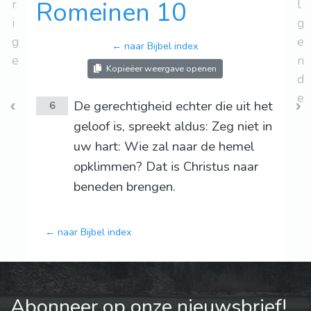
r
Romeinen 10
l
i
g
g
e
← naar Bijbel index
e
n
Kopieëer weergave openen
d
e
De gerechtigheid echter die uit het
6
geloof is, spreekt aldus: Zeg niet in
uw hart: Wie zal naar de hemel
opklimmen? Dat is Christus naar
beneden brengen.
← naar Bijbel index
Abonneer op onze nieuwsbrief!