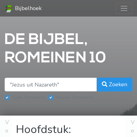
Bijbelhoek
DE BIJBEL,
ROMEINEN 10
Zoeken
Oude Testament
Nieuwe Testament
V
V
Hoofdstuk:
o
o