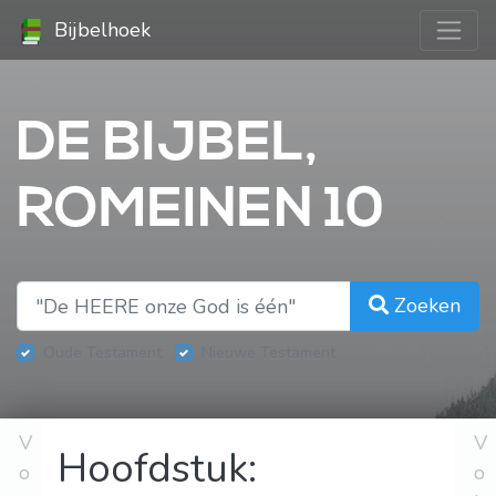
Bijbelhoek
DE BIJBEL,
ROMEINEN 10
Zoeken
Oude Testament
Nieuwe Testament
V
V
Hoofdstuk:
o
o