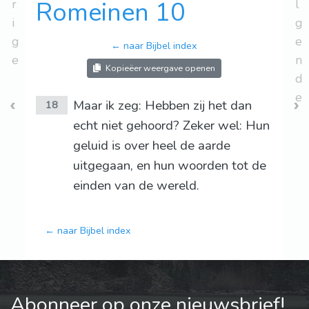
r
Romeinen 10
l
i
g
g
e
← naar Bijbel index
e
n
Kopieëer weergave openen
d
e
Maar ik zeg: Hebben zij het dan
18
echt niet gehoord? Zeker wel: Hun
geluid is over heel de aarde
uitgegaan, en hun woorden tot de
einden van de wereld.
← naar Bijbel index
Abonneer op onze nieuwsbrief!