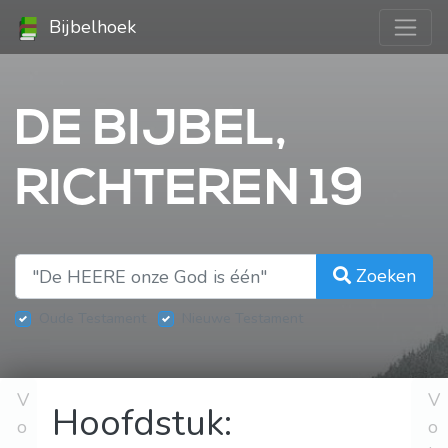
Bijbelhoek
DE BIJBEL,
RICHTEREN 19
Zoeken
Oude Testament
Nieuwe Testament
V
V
Hoofdstuk:
o
o