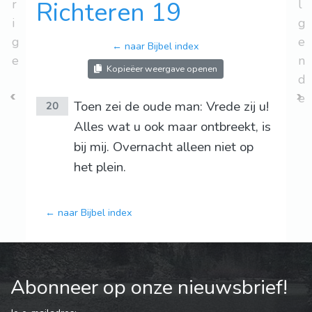
r
Richteren 19
l
i
g
g
e
← naar Bijbel index
e
n
Kopieëer weergave openen
d
e
Toen zei de oude man: Vrede zij u!
20
Alles wat u ook maar ontbreekt, is
bij mij. Overnacht alleen niet op
het plein.
← naar Bijbel index
Abonneer op onze nieuwsbrief!