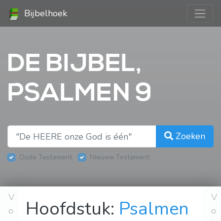
Bijbelhoek
DE BIJBEL,
PSALMEN 9
Zoeken
Oude Testament
Nieuwe Testament
V
V
Hoofdstuk:
Psalmen
o
o