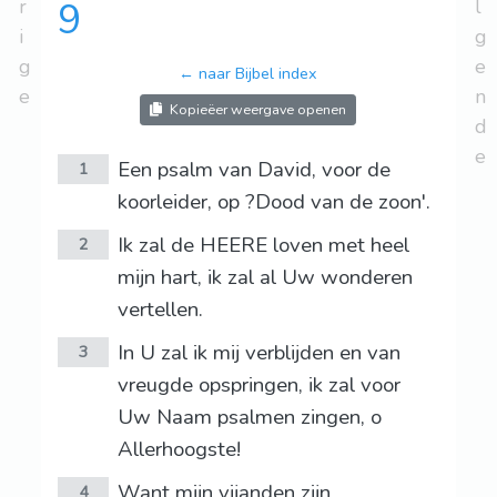
r
9
l
i
g
g
e
← naar Bijbel index
e
n
Kopieëer weergave openen
d
e
Een psalm van David, voor de
1
koorleider, op ?Dood van de zoon'.
Ik zal de HEERE loven met heel
2
mijn hart, ik zal al Uw wonderen
vertellen.
In U zal ik mij verblijden en van
3
vreugde opspringen, ik zal voor
Uw Naam psalmen zingen, o
Allerhoogste!
Want mijn vijanden zijn
4