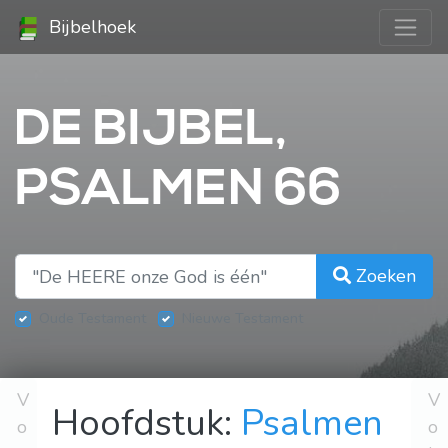
Bijbelhoek
DE BIJBEL,
PSALMEN 66
Zoeken
Oude Testament
Nieuwe Testament
V
V
Hoofdstuk:
Psalmen
o
o