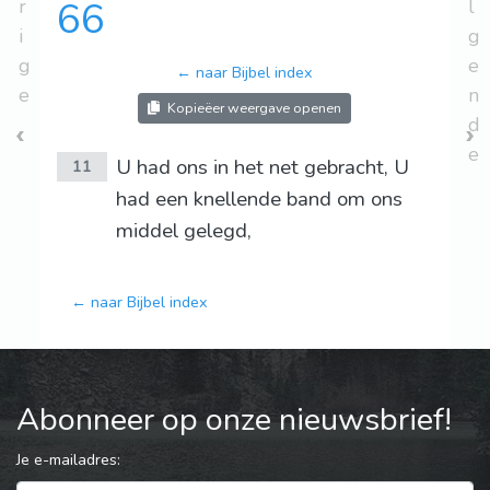
r
66
l
i
g
g
e
← naar Bijbel index
e
n
Kopieëer weergave openen
d
e
U had ons in het net gebracht, U
11
had een knellende band om ons
middel gelegd,
← naar Bijbel index
Abonneer op onze nieuwsbrief!
Je e-mailadres: