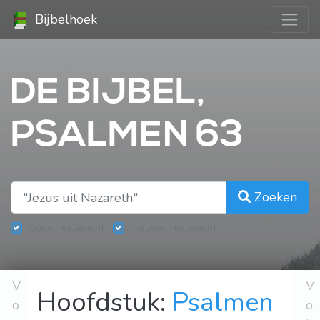
Bijbelhoek
DE BIJBEL,
PSALMEN 63
Zoeken
Oude Testament
Nieuwe Testament
V
V
Hoofdstuk:
Psalmen
o
o