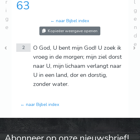
r
63
l
i
g
g
e
← naar Bijbel index
e
n
Kopieëer weergave openen
d
e
O God, U bent mijn God! U zoek ik
2
vroeg in de morgen; mijn ziel dorst
naar U, mijn lichaam verlangt naar
U in een land, dor en dorstig,
zonder water.
← naar Bijbel index
Abonneer op onze nieuwsbrief!