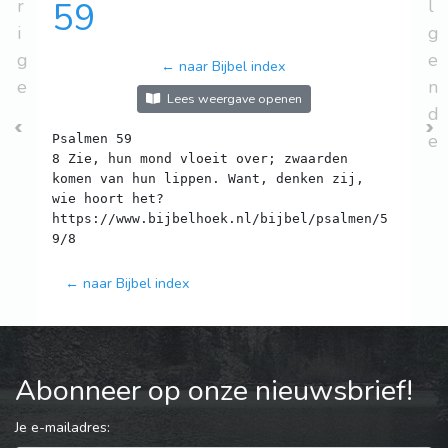
r
59
l
i
g
g
e
← naar Bijbel index
e
n
Lees weergave openen
d
e
Psalmen 59
8 Zie, hun mond vloeit over; zwaarden
komen van hun lippen. Want, denken zij,
wie hoort het?
https://www.bijbelhoek.nl/bijbel/psalmen/5
← naar Bijbel index
Abonneer op onze nieuwsbrief!
Je e-mailadres: