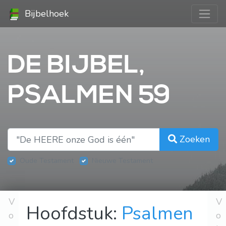
Bijbelhoek
DE BIJBEL,
PSALMEN 59
Zoeken
Oude Testament
Nieuwe Testament
V
V
Hoofdstuk:
Psalmen
o
o