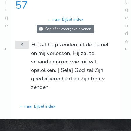
r
57
l
i
g
g
e
← naar Bijbel index
e
n
Kopieëer weergave openen
d
e
Hij zal hulp zenden uit de hemel
4
en mij verlossen, Hij zal te
schande maken wie mij wil
opslokken. [ Sela] God zal Zijn
goedertierenheid en Zijn trouw
zenden.
← naar Bijbel index