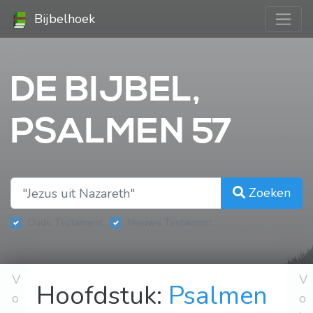
Bijbelhoek
DE BIJBEL,
PSALMEN 57
Zoeken
Oude Testament
Nieuwe Testament
V
V
Hoofdstuk:
Psalmen
o
o