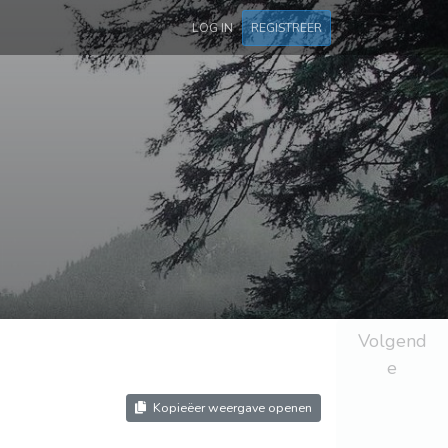
LOG IN
REGISTREER
Volgend
e
Kopieëer weergave openen