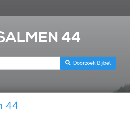
n
PSALMEN 44
Doorzoek Bijbel
n 44