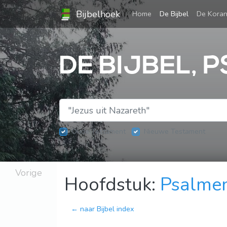
Bijbelhoek
(current)
Home
De Bijbel
De Kora
DE BIJBEL, 
Oude Testament
Nieuwe Testament
Vorige
Hoofdstuk:
Psalme
← naar Bijbel index