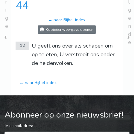
r
44
l
i
g
g
e
← naar Bijbel index
e
n
Kopieëer weergave openen
d
e
U geeft ons over als schapen om
12
op te eten, U verstrooit ons onder
de heidenvolken.
← naar Bijbel index
Abonneer op onze nieuwsbrief!
Je e-mailadres: