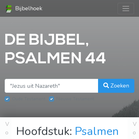
Bijbelhoek
DE BIJBEL,
PSALMEN 44
Zoeken
Oude Testament
Nieuwe Testament
V
V
Hoofdstuk:
Psalmen
o
o