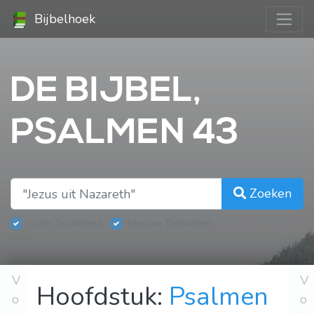
Bijbelhoek
DE BIJBEL,
PSALMEN 43
Zoeken
Oude Testament
Nieuwe Testament
V
V
Hoofdstuk:
Psalmen
o
o