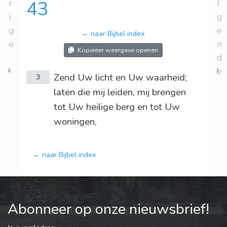
r
43
l
i
g
g
e
← naar Bijbel index
e
n
Kopieëer weergave openen
d
e
Zend Uw licht en Uw waarheid;
3
laten die mij leiden, mij brengen
tot Uw heilige berg en tot Uw
woningen,
← naar Bijbel index
Abonneer op onze nieuwsbrief!