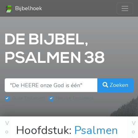
Bijbelhoek
DE BIJBEL,
PSALMEN 38
Zoeken
Oude Testament
Nieuwe Testament
V
V
Hoofdstuk:
Psalmen
o
o