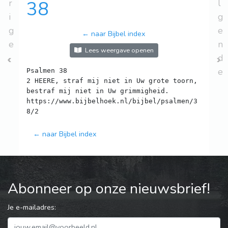
r
38
l
i
g
g
e
← naar Bijbel index
e
n
Lees weergave openen
d
e
Psalmen 38
2 HEERE, straf mij niet in Uw grote toorn,
bestraf mij niet in Uw grimmigheid.
https://www.bijbelhoek.nl/bijbel/psalmen/3
← naar Bijbel index
Abonneer op onze nieuwsbrief!
Je e-mailadres: