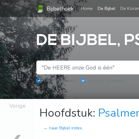
Bijbelhoek
(current)
Home
De Bijbel
De Kora
DE BIJBEL, 
Oude Testament
Nieuwe Testament
Vorige
Hoofdstuk:
Psalme
← naar Bijbel index