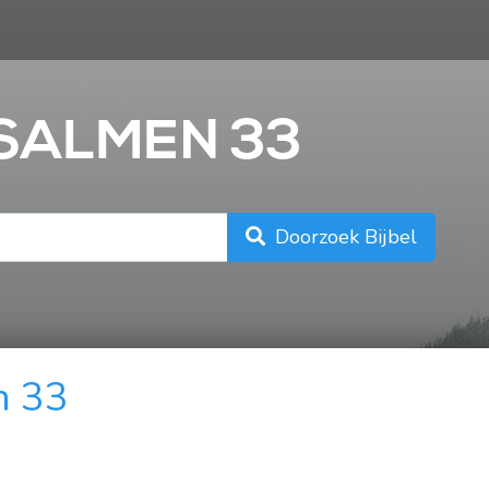
n
PSALMEN 33
Doorzoek Bijbel
n 33