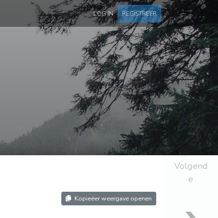
LOG IN
REGISTREER
Volgend
e
Kopieëer weergave openen