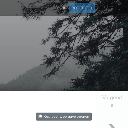
LOG IN
REGISTREER
Volgend
e
Kopieëer weergave openen