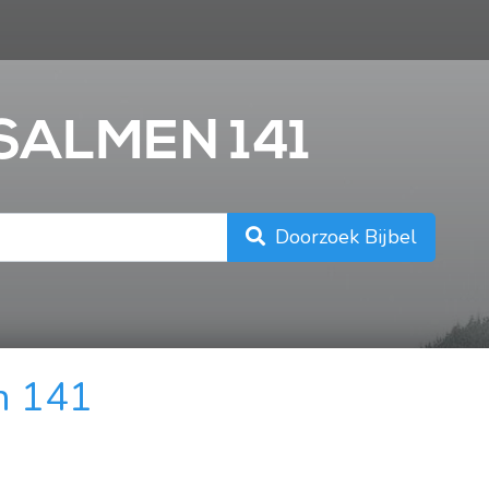
n
PSALMEN 141
Doorzoek Bijbel
n 141