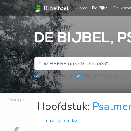
Bijbelhoek
(current)
Home
De Bijbel
De Kora
DE BIJBEL, 
Oude Testament
Nieuwe Testament
Vorige
Hoofdstuk:
Psalme
← naar Bijbel index