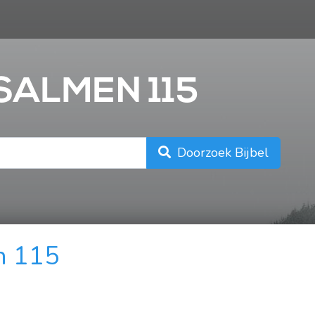
n
PSALMEN 115
Doorzoek Bijbel
n 115