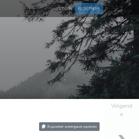
LOG IN
REGISTREER
Volgend
e
Kopieëer weergave openen