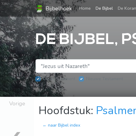
Bijbelhoek
(current)
Home
De Bijbel
De Kora
DE BIJBEL, 
Oude Testament
Nieuwe Testament
Vorige
Hoofdstuk:
Psalme
← naar Bijbel index