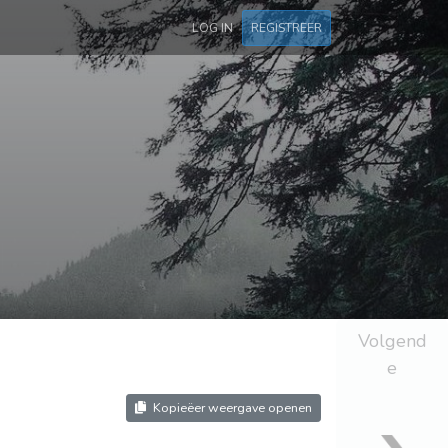
LOG IN
REGISTREER
Volgend
e
Kopieëer weergave openen