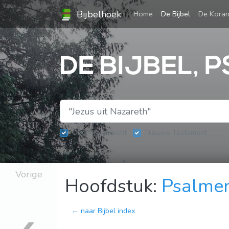
Bijbelhoek
(current)
Home
De Bijbel
De Kora
DE BIJBEL, P
Oude Testament
Nieuwe Testament
Vorige
Hoofdstuk:
Psalme
← naar Bijbel index