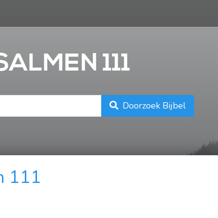
n
SALMEN 111
Doorzoek Bijbel
n 111