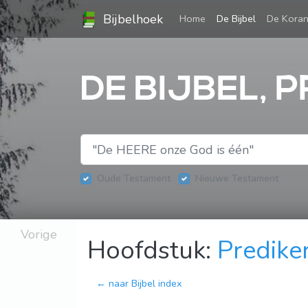
Bijbelhoek
(current)
Home
De Bijbel
De Kora
DE BIJBEL, P
Oude Testament
Nieuwe Testament
Vorige
Hoofdstuk:
Predike
← naar Bijbel index