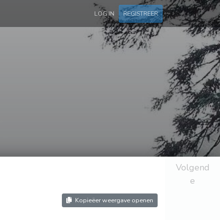
LOG IN
REGISTREER
Volgend
e
Kopieëer weergave openen