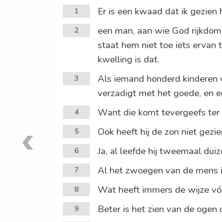
Er is een kwaad dat ik gezien
1
een man, aan wie God rijkdom, 
2
staat hem niet toe iets ervan 
kwelling is dat.
Als iemand honderd kinderen ver
3
verzadigt met het goede, en er 
Want die komt tevergeefs ter w
4
Ook heeft hij de zon niet gezi
5
Ja, al leefde hij tweemaal duiz
6
Al het zwoegen van de mens is
7
Wat heeft immers de wijze vó
8
Beter is het zien van de ogen
9