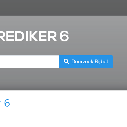
n
REDIKER 6
Doorzoek Bijbel
r 6