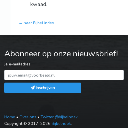
kwaad.
← naar Bijbel index
Abonneer op onze nieuwsbrief!
Je e-mailadres:
Inschrijven
Home
•
Over ons
•
Twitter @bijbelhoek
Copyright © 2017–2026
Bijbelhoek
.