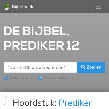
Bijbelhoek
DE BIJBEL,
PREDIKER 12
Zoeken
Oude Testament
Nieuwe Testament
V
Hoofdstuk:
Prediker
o