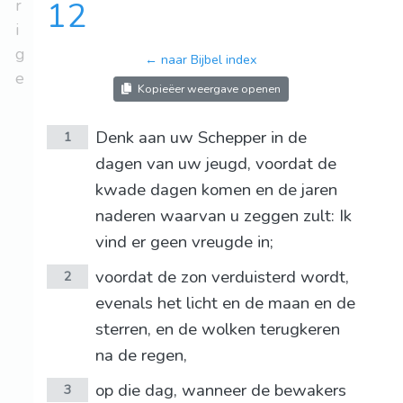
r
12
i
g
← naar Bijbel index
e
Kopieëer weergave openen
Denk aan uw Schepper in de
1
dagen van uw jeugd, voordat de
kwade dagen komen en de jaren
naderen waarvan u zeggen zult: Ik
vind er geen vreugde in;
voordat de zon verduisterd wordt,
2
evenals het licht en de maan en de
sterren, en de wolken terugkeren
na de regen,
op die dag, wanneer de bewakers
3