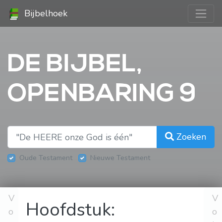
Bijbelhoek
DE BIJBEL,
OPENBARING 9
Zoeken
Oude Testament
Nieuwe Testament
V
V
Hoofdstuk:
o
o