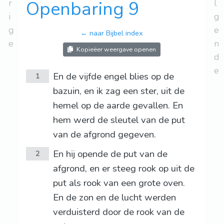
r
Openbaring 9
l
i
g
g
e
← naar Bijbel index
e
n
Kopieëer weergave openen
d
e
En de vijfde engel blies op de
1
bazuin, en ik zag een ster, uit de
hemel op de aarde gevallen. En
hem werd de sleutel van de put
van de afgrond gegeven.
En hij opende de put van de
2
afgrond, en er steeg rook op uit de
put als rook van een grote oven.
En de zon en de lucht werden
verduisterd door de rook van de