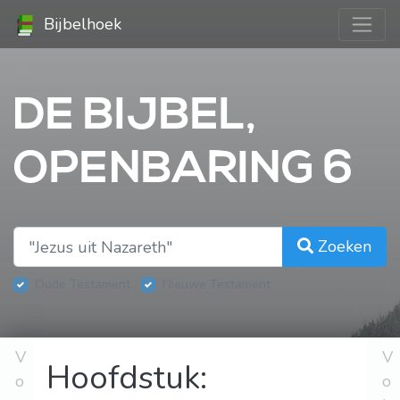
Bijbelhoek
DE BIJBEL,
OPENBARING 6
Zoeken
Oude Testament
Nieuwe Testament
V
V
Hoofdstuk:
o
o