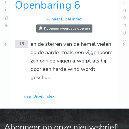
r
Openbaring 6
l
i
g
g
e
← naar Bijbel index
e
n
Kopieëer weergave openen
d
e
en de sterren van de hemel vielen
13
op de aarde, zoals een vijgenboom
zijn onrijpe vijgen afwerpt als hij
door een harde wind wordt
geschud.
← naar Bijbel index
Abonneer op onze nieuwsbrief!