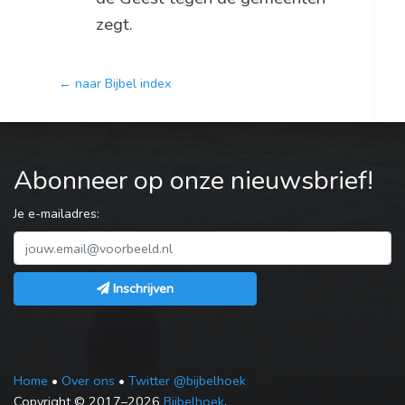
zegt.
← naar Bijbel index
Abonneer op onze nieuwsbrief!
Je e-mailadres:
Inschrijven
Home
•
Over ons
•
Twitter @bijbelhoek
Copyright © 2017–2026
Bijbelhoek
.