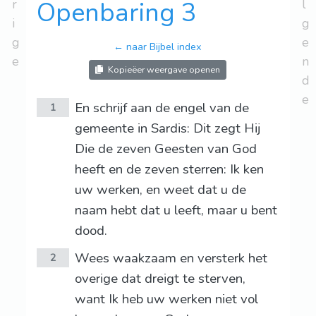
r
Openbaring 3
l
i
g
g
e
← naar Bijbel index
e
n
Kopieëer weergave openen
d
e
En schrijf aan de engel van de
1
gemeente in Sardis: Dit zegt Hij
Die de zeven Geesten van God
heeft en de zeven sterren: Ik ken
uw werken, en weet dat u de
naam hebt dat u leeft, maar u bent
dood.
Wees waakzaam en versterk het
2
overige dat dreigt te sterven,
want Ik heb uw werken niet vol