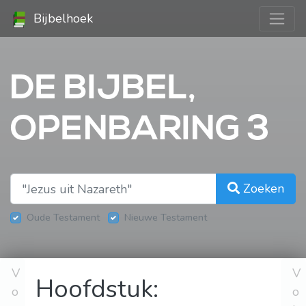
Bijbelhoek
DE BIJBEL,
OPENBARING 3
Zoeken
Oude Testament
Nieuwe Testament
V
V
Hoofdstuk:
o
o