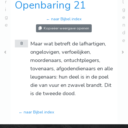
r
Openbaring 21
l
i
g
g
e
← naar Bijbel index
e
n
Kopieëer weergave openen
d
e
Maar wat betreft de lafhartigen,
8
ongelovigen, verfoeilijken,
moordenaars, ontuchtplegers,
tovenaars, afgodendienaars en alle
leugenaars: hun deel is in de poel
die van vuur en zwavel brandt. Dit
is de tweede dood.
← naar Bijbel index