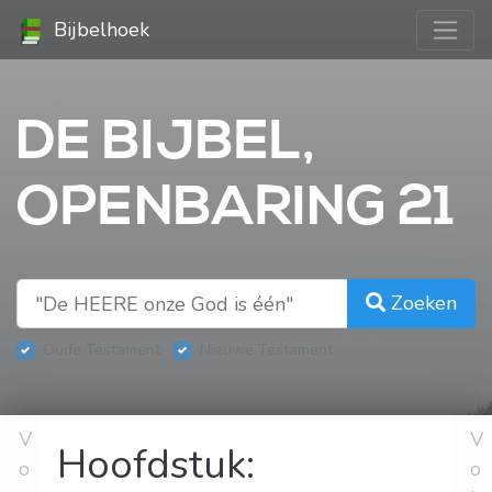
Bijbelhoek
DE BIJBEL,
OPENBARING 21
Zoeken
Oude Testament
Nieuwe Testament
V
V
Hoofdstuk:
o
o