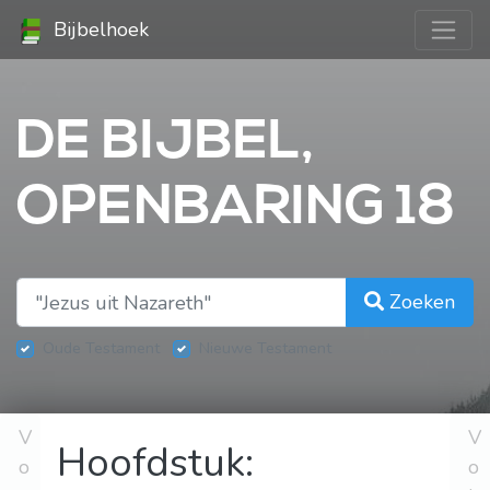
Bijbelhoek
DE BIJBEL,
OPENBARING 18
Zoeken
Oude Testament
Nieuwe Testament
V
V
Hoofdstuk:
o
o