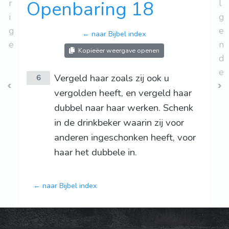
r
Openbaring 18
l
i
g
g
e
← naar Bijbel index
e
n
Kopieëer weergave openen
d
e
Vergeld haar zoals zij ook u
6
vergolden heeft, en vergeld haar
dubbel naar haar werken. Schenk
in de drinkbeker waarin zij voor
anderen ingeschonken heeft, voor
haar het dubbele in.
← naar Bijbel index