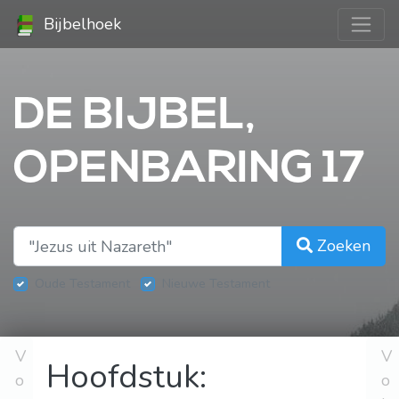
Bijbelhoek
DE BIJBEL,
OPENBARING 17
Zoeken
Oude Testament
Nieuwe Testament
V
V
Hoofdstuk:
o
o