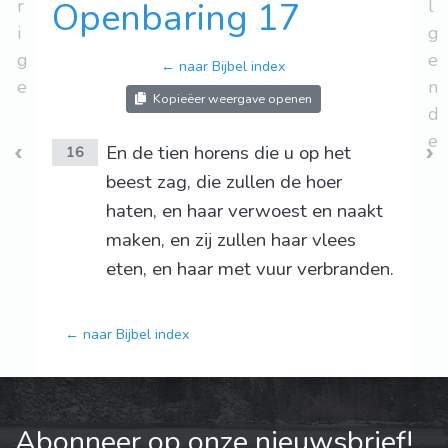
r
Openbaring 17
l
i
g
g
e
← naar Bijbel index
e
n
Kopieëer weergave openen
d
e
En de tien horens die u op het
16
beest zag, die zullen de hoer
haten, en haar verwoest en naakt
maken, en zij zullen haar vlees
eten, en haar met vuur verbranden.
← naar Bijbel index
Abonneer op onze nieuwsbrief!