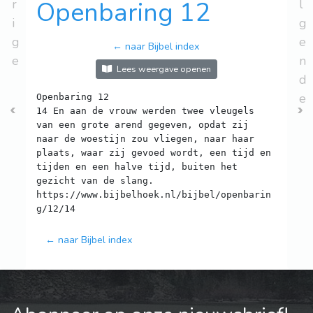
r
Openbaring 12
l
i
g
g
e
← naar Bijbel index
e
n
Lees weergave openen
d
e
Openbaring 12
14 En aan de vrouw werden twee vleugels
van een grote arend gegeven, opdat zij
naar de woestijn zou vliegen, naar haar
plaats, waar zij gevoed wordt, een tijd en
tijden en een halve tijd, buiten het
gezicht van de slang.
https://www.bijbelhoek.nl/bijbel/openbarin
← naar Bijbel index