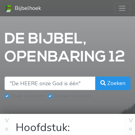
Bijbelhoek
DE BIJBEL,
OPENBARING 12
Zoeken
Oude Testament
Nieuwe Testament
V
V
Hoofdstuk:
o
o