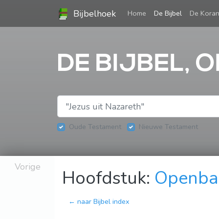
Bijbelhoek
(current)
Home
De Bijbel
De Kora
DE BIJBEL, 
Oude Testament
Nieuwe Testament
Vorige
Hoofdstuk:
Openba
← naar Bijbel index