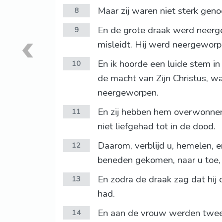
Maar zij waren niet sterk gen
8
En de grote draak werd neerge
9
misleidt. Hij werd neergewor
En ik hoorde een luide stem i
10
de macht van Zijn Christus, w
neergeworpen.
En zij hebben hem overwonnen 
11
niet liefgehad tot in de dood.
Daarom, verblijd u, hemelen, 
12
beneden gekomen, naar u toe, i
En zodra de draak zag dat hij
13
had.
En aan de vrouw werden twee v
14