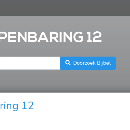
n
OPENBARING 12
Doorzoek Bijbel
ring 12