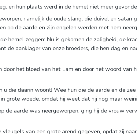
oeg, en hun plaats werd in de hemel niet meer gevonde
worpen, namelijk de oude slang, die duivel en satan
pen op de aarde en zijn engelen werden met hem neer
n de hemel zeggen: Nu is gekomen de zaligheid, de krac
ant de aanklager van onze broeders, die hen dag en na
door het bloed van het Lam en door het woord van hu
en u die daarin woont! Wee hun die de aarde en de zee
n grote woede, omdat hij weet dat hij nog maar weinig
 op de aarde was neergeworpen, ging hij de vrouw ver
leugels van een grote arend gegeven, opdat zij naar 