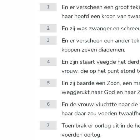
En er verscheen een groot tek
1
haar hoofd een kroon van twaal
En zij was zwanger en schreeu
2
En er verscheen een ander teke
3
koppen zeven diademen.
En zijn staart veegde het der
4
vrouw, die op het punt stond t
En zij baarde een Zoon, een ma
5
weggerukt naar God en naar Zi
En de vrouw vluchtte naar de 
6
haar daar zou voeden twaalfh
Toen brak er oorlog uit in de 
7
voerden oorlog.