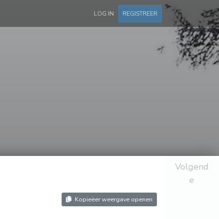
LOG IN
REGISTREER
Volgend
e
Kopieëer weergave openen