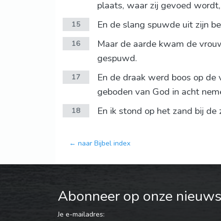
plaats, waar zij gevoed wordt, 
En de slang spuwde uit zijn be
15
Maar de aarde kwam de vrouw t
16
gespuwd.
En de draak werd boos op de v
17
geboden van God in acht neme
En ik stond op het zand bij de 
18
← naar Bijbel index
Abonneer op onze nieuwsb
Je e-mailadres: