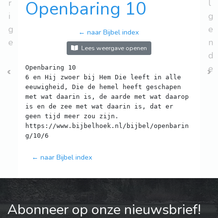
r
Openbaring 10
l
i
g
g
e
← naar Bijbel index
e
n
Lees weergave openen
d
e
Openbaring 10
6 en Hij zwoer bij Hem Die leeft in alle
eeuwigheid, Die de hemel heeft geschapen
met wat daarin is, de aarde met wat daarop
is en de zee met wat daarin is, dat er
geen tijd meer zou zijn.
https://www.bijbelhoek.nl/bijbel/openbarin
← naar Bijbel index
Abonneer op onze nieuwsbrief!