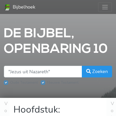
Bijbelhoek
DE BIJBEL,
OPENBARING 10
Zoeken
Oude Testament
Nieuwe Testament
V
V
Hoofdstuk:
o
o