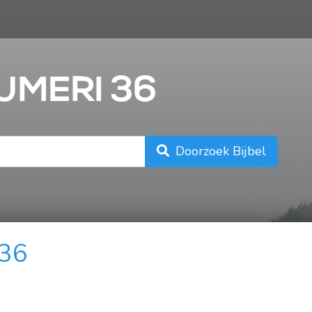
n
NUMERI 36
Doorzoek Bijbel
 36