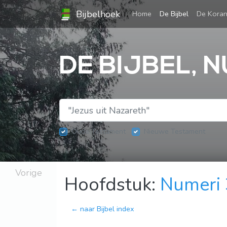
Bijbelhoek
(current)
Home
De Bijbel
De Kora
DE BIJBEL, 
Oude Testament
Nieuwe Testament
Vorige
Hoofdstuk:
Numeri
← naar Bijbel index