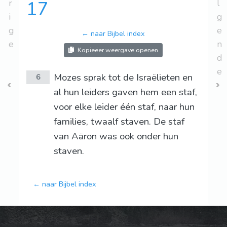
r
17
l
i
g
g
e
← naar Bijbel index
e
n
Kopieëer weergave openen
d
e
Mozes sprak tot de Israëlieten en
6
al hun leiders gaven hem een staf,
voor elke leider één staf, naar hun
families, twaalf staven. De staf
van Aäron was ook onder hun
staven.
← naar Bijbel index