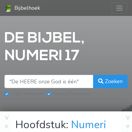
Bijbelhoek
DE BIJBEL,
NUMERI 17
Zoeken
Oude Testament
Nieuwe Testament
V
V
Hoofdstuk:
Numeri
o
o