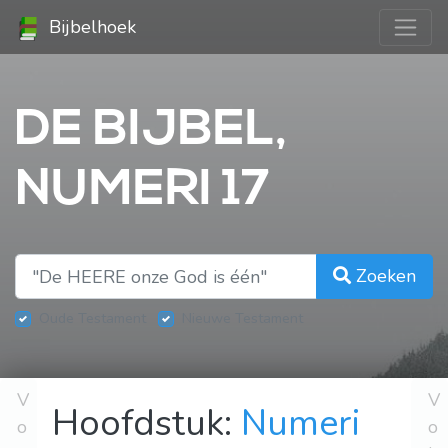
Bijbelhoek
DE BIJBEL,
NUMERI 17
Zoeken
Oude Testament
Nieuwe Testament
V
V
Hoofdstuk:
Numeri
o
o