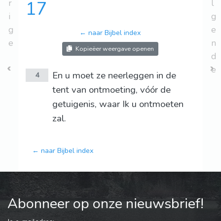
r
17
l
i
g
g
e
← naar Bijbel index
e
n
Kopieëer weergave openen
d
e
En u moet ze neerleggen in de
4
tent van ontmoeting, vóór de
getuigenis, waar Ik u ontmoeten
zal.
← naar Bijbel index
Abonneer op onze nieuwsbrief!