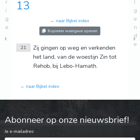
r
13
l
i
g
g
e
← naar Bijbel index
e
n
Kopieëer weergave openen
d
e
Zij gingen op weg en verkenden
21
het land, van de woestijn Zin tot
Rehob, bij Lebo-Hamath.
← naar Bijbel index
Abonneer op onze nieuwsbrief!
Je e-mailadres: