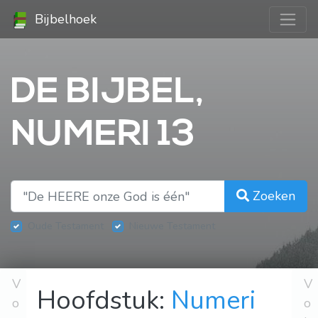
Bijbelhoek
DE BIJBEL,
NUMERI 13
Zoeken
Oude Testament
Nieuwe Testament
V
V
Hoofdstuk:
Numeri
o
o