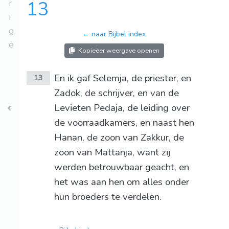
r
13
i
g
← naar Bijbel index
e
Kopieëer weergave openen
En ik gaf Selemja, de priester, en
13
Zadok, de schrijver, en van de
Levieten Pedaja, de leiding over
de voorraadkamers, en naast hen
Hanan, de zoon van Zakkur, de
zoon van Mattanja, want zij
werden betrouwbaar geacht, en
het was aan hen om alles onder
hun broeders te verdelen.