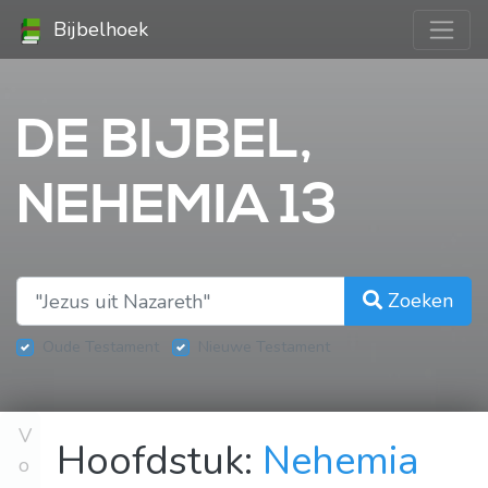
Bijbelhoek
DE BIJBEL,
NEHEMIA 13
Zoeken
Oude Testament
Nieuwe Testament
V
Hoofdstuk:
Nehemia
o