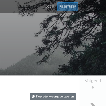
LOG IN
REGISTREER
Volgend
e
Kopieëer weergave openen