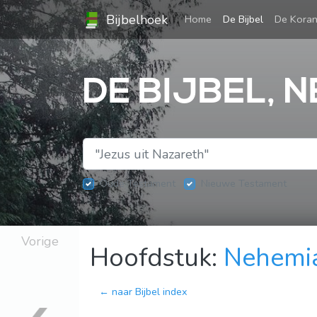
Bijbelhoek
(current)
Home
De Bijbel
De Kora
DE BIJBEL, N
Oude Testament
Nieuwe Testament
Vorige
Hoofdstuk:
Nehemi
← naar Bijbel index