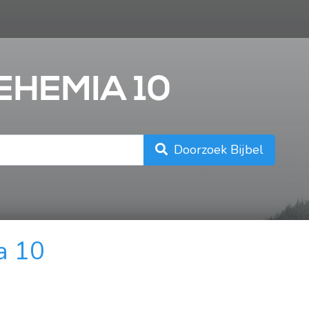
n
EHEMIA 10
Doorzoek Bijbel
a 10