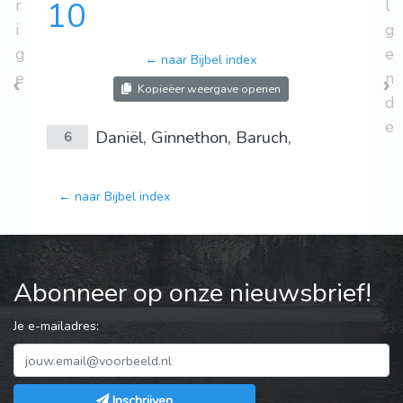
r
10
l
i
g
g
e
← naar Bijbel index
e
n
Kopieëer weergave openen
d
e
Daniël, Ginnethon, Baruch,
6
← naar Bijbel index
Abonneer op onze nieuwsbrief!
Je e-mailadres:
Inschrijven