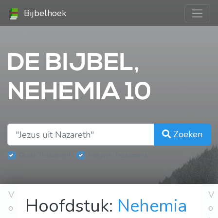
Bijbelhoek
DE BIJBEL,
NEHEMIA 10
Zoeken
Oude Testament
Nieuwe Testament
V
V
Hoofdstuk:
Nehemia
o
o