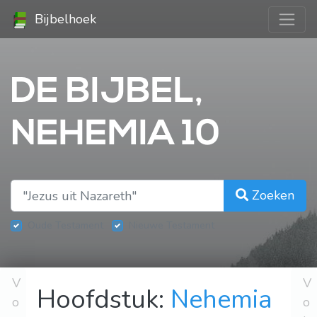
Bijbelhoek
DE BIJBEL,
NEHEMIA 10
Zoeken
Oude Testament
Nieuwe Testament
V
V
Hoofdstuk:
Nehemia
o
o