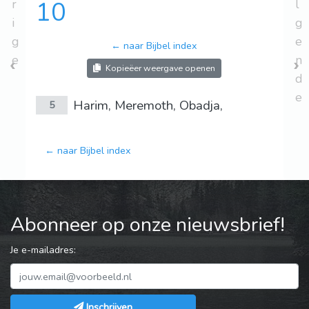
r
10
l
i
g
g
e
← naar Bijbel index
e
n
Kopieëer weergave openen
d
e
Harim, Meremoth, Obadja,
5
← naar Bijbel index
Abonneer op onze nieuwsbrief!
Je e-mailadres:
Inschrijven