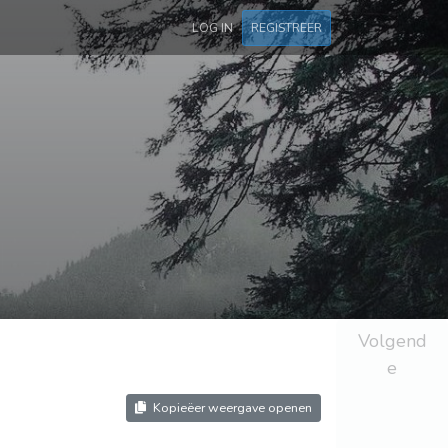
LOG IN
REGISTREER
Volgend
e
Kopieëer weergave openen