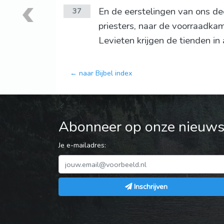
En de eerstelingen van ons dee
37
priesters, naar de voorraadka
Levieten krijgen de tienden in
← naar Bijbel index
Abonneer op onze nieuwsb
Je e-mailadres:
Inschrijven