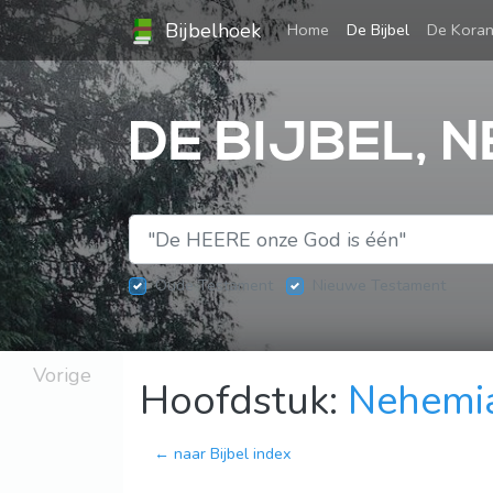
Bijbelhoek
(current)
Home
De Bijbel
De Kora
DE BIJBEL, N
Oude Testament
Nieuwe Testament
Vorige
Hoofdstuk:
Nehemi
← naar Bijbel index