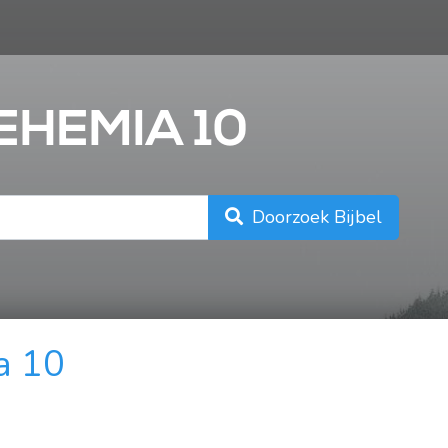
n
EHEMIA 10
Doorzoek Bijbel
a 10