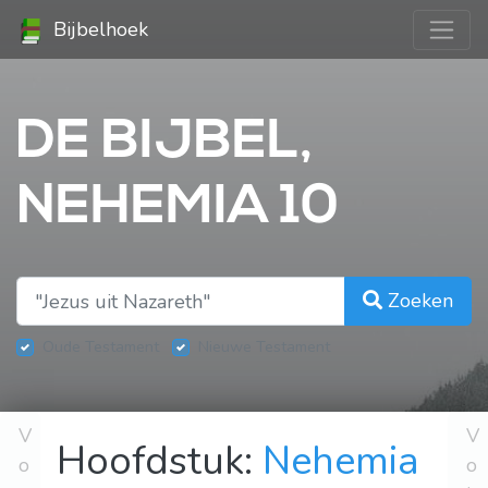
Bijbelhoek
DE BIJBEL,
NEHEMIA 10
Zoeken
Oude Testament
Nieuwe Testament
V
V
Hoofdstuk:
Nehemia
o
o