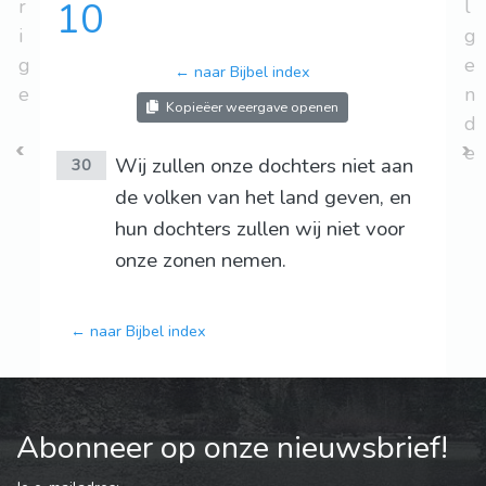
r
10
l
i
g
g
e
← naar Bijbel index
e
n
Kopieëer weergave openen
d
e
Wij zullen onze dochters niet aan
30
de volken van het land geven, en
hun dochters zullen wij niet voor
onze zonen nemen.
← naar Bijbel index
Abonneer op onze nieuwsbrief!