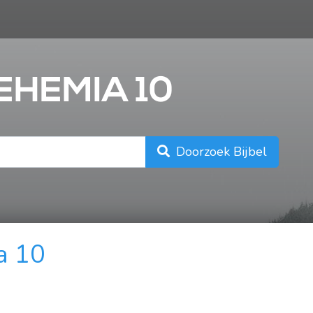
n
EHEMIA 10
Doorzoek Bijbel
a 10