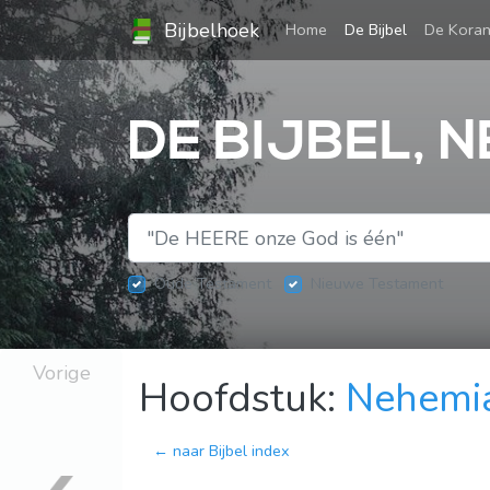
Bijbelhoek
(current)
Home
De Bijbel
De Kora
DE BIJBEL, N
Oude Testament
Nieuwe Testament
Vorige
Hoofdstuk:
Nehemi
← naar Bijbel index