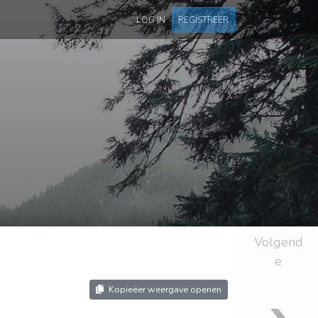
LOG IN
REGISTREER
Volgend
e
Kopieëer weergave openen