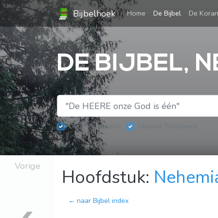
Bijbelhoek
(current)
Home
De Bijbel
De Kora
DE BIJBEL, N
Oude Testament
Nieuwe Testament
Vorige
Hoofdstuk:
Nehemi
← naar Bijbel index