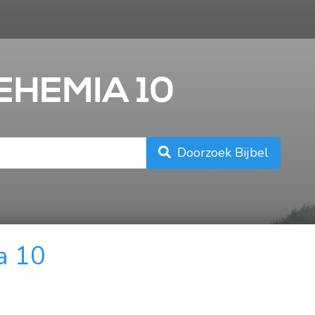
n
EHEMIA 10
Doorzoek Bijbel
a 10