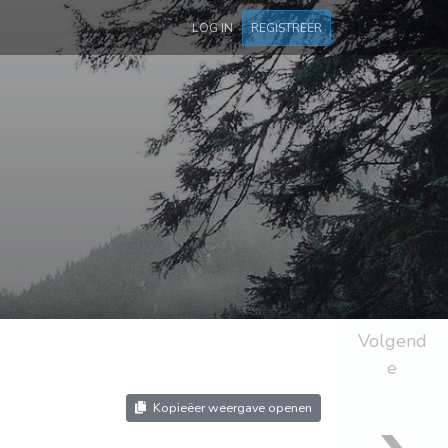
LOG IN
REGISTREER
Volgend
e
Kopieëer weergave openen