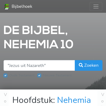
Bijbelhoek
DE BIJBEL,
NEHEMIA 10
Zoeken
Oude Testament
Nieuwe Testament
V
V
Hoofdstuk:
Nehemia
o
o