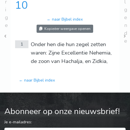
r
10
l
i
g
g
e
← naar Bijbel index
e
n
Kopieëer weergave openen
d
e
Onder hen die hun zegel zetten
1
waren: Zijne Excellentie Nehemia,
de zoon van Hachalja, en Zidkia,
← naar Bijbel index
Abonneer op onze nieuwsbrief!
Je e-mailadres: