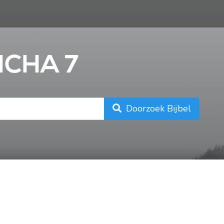
n
ICHA 7
Doorzoek Bijbel