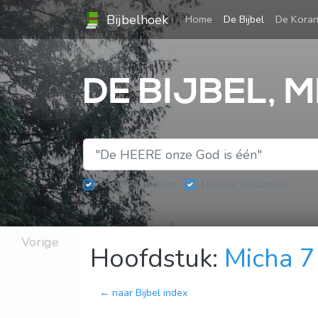
Bijbelhoek
(current)
Home
De Bijbel
De Kora
DE BIJBEL, M
Oude Testament
Nieuwe Testament
Vorige
Hoofdstuk:
Micha 7
← naar Bijbel index