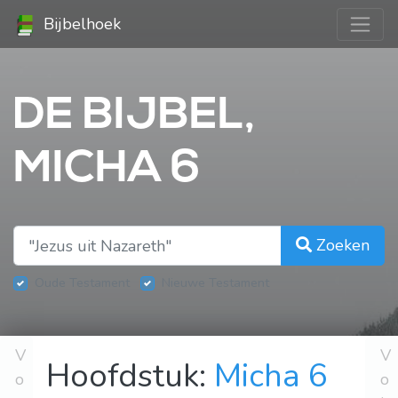
Bijbelhoek
DE BIJBEL,
MICHA 6
Zoeken
Oude Testament
Nieuwe Testament
V
V
Hoofdstuk:
Micha 6
o
o