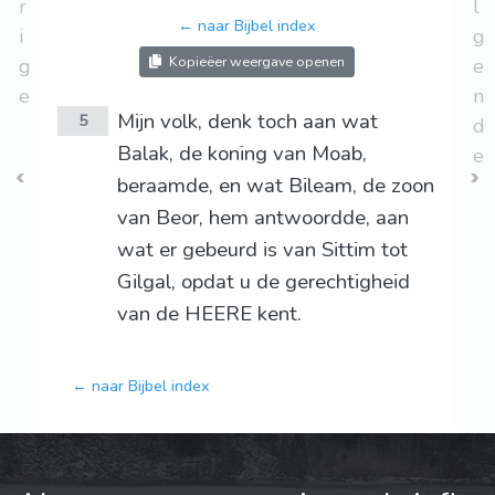
r
l
← naar Bijbel index
i
g
Kopieëer weergave openen
g
e
e
n
Mijn volk, denk toch aan wat
5
d
Balak, de koning van Moab,
e
beraamde, en wat Bileam, de zoon
van Beor, hem antwoordde, aan
wat er gebeurd is van Sittim tot
Gilgal, opdat u de gerechtigheid
van de HEERE kent.
← naar Bijbel index