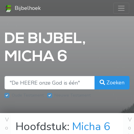
Bijbelhoek
DE BIJBEL,
MICHA 6
Zoeken
Oude Testament
Nieuwe Testament
V
V
Hoofdstuk:
Micha 6
o
o