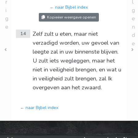
r
l
← naar Bijbel index
i
g
Kopieëer weergave openen
g
e
e
n
Zelf zult u eten, maar niet
14
d
verzadigd worden, uw gevoel van
e
leegte zal in uw binnenste blijven.
U zult iets wegleggen, maar het
niet in veiligheid brengen, en wat u
in veiligheid zult brengen, zal Ik
overgeven aan het zwaard.
← naar Bijbel index