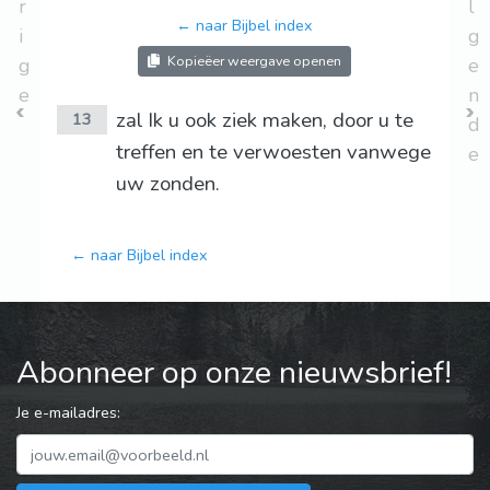
r
l
← naar Bijbel index
i
g
Kopieëer weergave openen
g
e
e
n
zal Ik u ook ziek maken, door u te
13
d
treffen en te verwoesten vanwege
e
uw zonden.
← naar Bijbel index
Abonneer op onze nieuwsbrief!
Je e-mailadres: