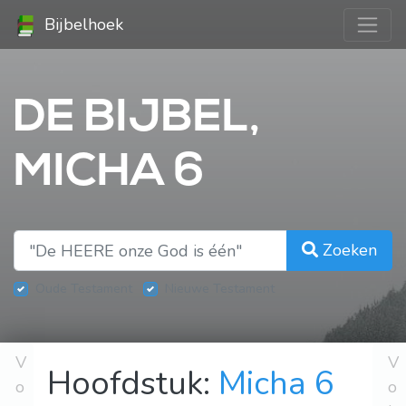
Bijbelhoek
DE BIJBEL,
MICHA 6
Zoeken
Oude Testament
Nieuwe Testament
V
V
Hoofdstuk:
Micha 6
o
o