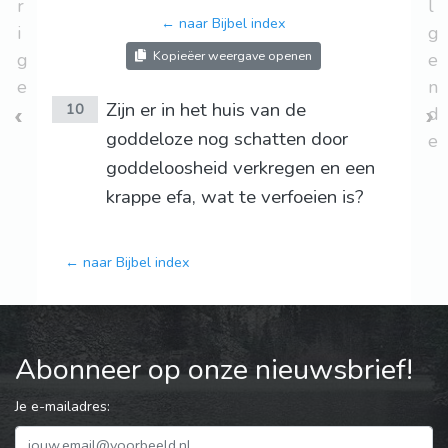
r
l
← naar Bijbel index
i
g
Kopieëer weergave openen
g
e
e
n
Zijn er in het huis van de
10
d
goddeloze nog schatten door
e
goddeloosheid verkregen en een
krappe efa, wat te verfoeien is?
← naar Bijbel index
Abonneer op onze nieuwsbrief!
Je e-mailadres: