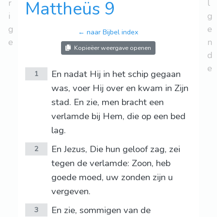
r
Mattheüs 9
l
i
g
g
e
← naar Bijbel index
e
n
Kopieëer weergave openen
d
e
En nadat Hij in het schip gegaan
1
was, voer Hij over en kwam in Zijn
stad. En zie, men bracht een
verlamde bij Hem, die op een bed
lag.
En Jezus, Die hun geloof zag, zei
2
tegen de verlamde: Zoon, heb
goede moed, uw zonden zijn u
vergeven.
En zie, sommigen van de
3