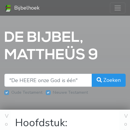
Bijbelhoek
DE BIJBEL,
MATTHEÜS 9
Zoeken
Oude Testament
Nieuwe Testament
V
V
Hoofdstuk:
o
o