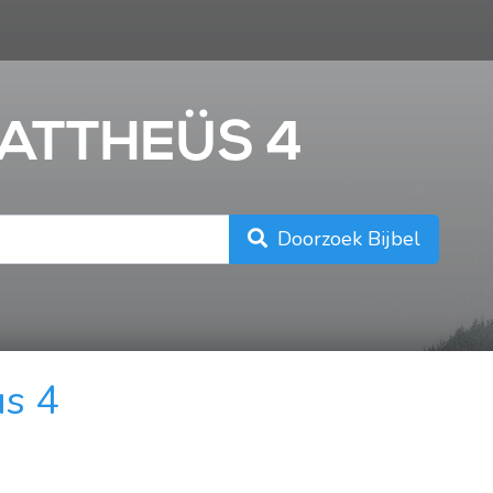
n
MATTHEÜS 4
Doorzoek Bijbel
s 4