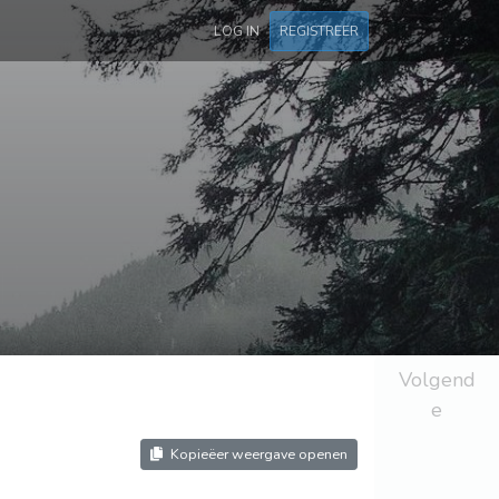
LOG IN
REGISTREER
Volgend
e
Kopieëer weergave openen