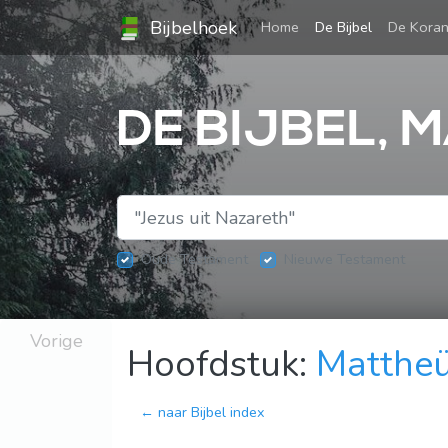
Bijbelhoek
(current)
Home
De Bijbel
De Kora
DE BIJBEL, 
Oude Testament
Nieuwe Testament
Vorige
Hoofdstuk:
Mattheü
← naar Bijbel index